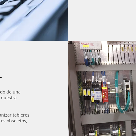
L
zado de una
 nuestra
nizar tableros
ros obsoletos,
.