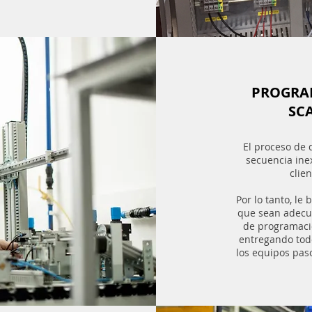
PROGRAM
SC
El proceso de d
secuencia ine
clie
Por lo tanto, le
que sean adecua
de programació
entregando todo
los equipos paso