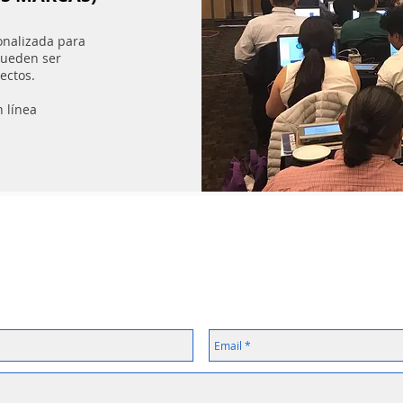
onalizada para
pueden ser
ectos.
n línea
Contáctanos
WhatsApp 55 4106 8123