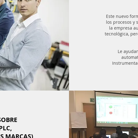
Este nuevo for
los procesos y 
la empresa au
tecnológica, per
Le ayudam
automat
Instrumentac
SOBRE
PLC,
ES MARCAS)